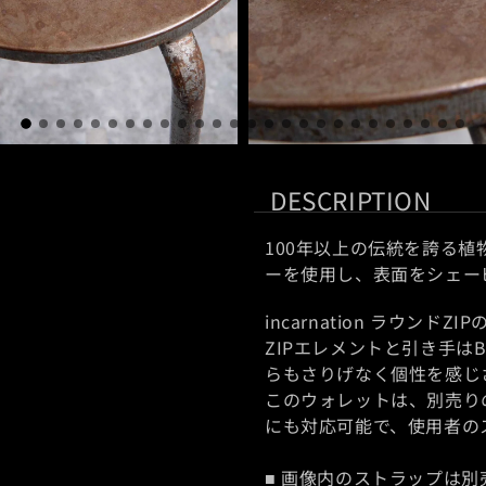
モ
ー
DESCRIPTION
ダ
ル
100年以上の伝統を誇る
で
ーを使用し、
表面をシェー
メ
デ
incarnation ラウ
ィ
ZIPエレメントと引き手はB
ア
らもさりげなく個性を感じ
(3)
このウォレットは、別売り
を
にも対応可能で、使用者の
開
く
■ 画像内のストラップは別