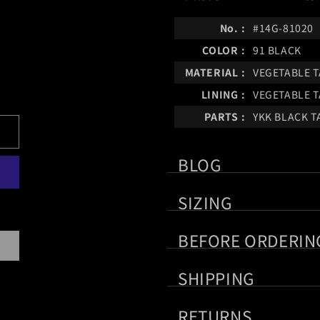
No.
#14G-81020
COLOR
91 BLACK
MATERIAL
VEGETABLE 
LINING
VEGETABLE 
PARTS
YKK BLACK T
BLOG
store-jp.incarnation.jp
SIZING
この商品の実寸です。サ
BEFORE ORDERIN
ご注文の前に、当社製品
SHIPPING
Measurament
F
また商品の特性上、色、
こちらの製品はご注文後
Width
10
RETURNS