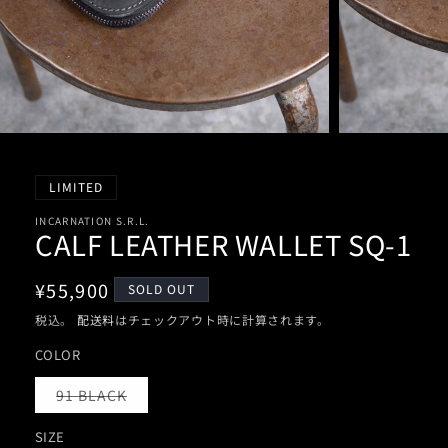
モ
モ
ー
ー
LIMITED
ダ
ダ
ル
ル
INCARNATION S.R.L.
CALF LEATHER WALLET SQ-1
で
で
メ
メ
デ
デ
通
¥55,900
SOLD OUT
ィ
ィ
常
税込。
配送料
はチェックアウト時に計算されます。
ア
ア
価
COLOR
(1)
(2)
格
を
を
バ
91 BLACK
開
開
リ
エ
く
く
ー
SIZE