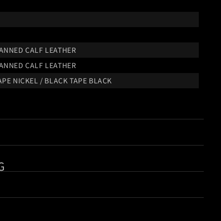
TANNED CALF LEATHER
TANNED CALF LEATHER
APE NICKEL / BLACK TAPE BLACK
/pages/blog-post?id=2870
イズに関するお問い合わせはこちら
▶︎ Size Support
G
の以下の特徴にご注意ください。
質感、仕上がりに個体差がある場合がございます。
１〜４営業日での発送となります