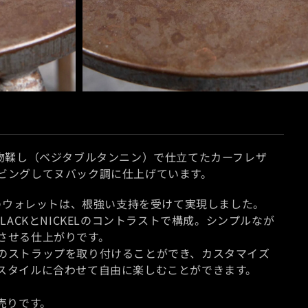
モ
ー
ダ
ル
植物鞣し（ベジタブルタンニン）で仕立てたカーフレザ
で
ビングしてヌバック調に仕上げています。
メ
デ
ンドZIPのウォレットは、根強い支持を受けて実現しました。
ィ
LACKとNICKELのコントラストで構成。シンプルなが
ア
させる仕上がりです。
(4)
のストラップを取り付けることができ、カスタマイズ
を
スタイルに合わせて自由に楽しむことができます。
開
く
売りです。