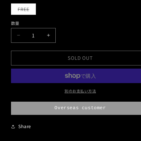
シ
ョ
バ
FREE
ン
リ
は
エ
売
ー
り
数量
シ
切
ョ
れ
ン
て
CALF
CALF
は
い
売
る
LEATHER
LEATHER
り
か
切
販
WALLET
WALLET
れ
SOLD OUT
売
て
で
SQ-
SQ-
い
き
る
ま
1
1
か
せ
販
ん
の
の
売
で
数
数
別のお支払い方法
き
ま
量
量
せ
ん
を
を
Overseas customer
減
増
ら
や
Share
す
す