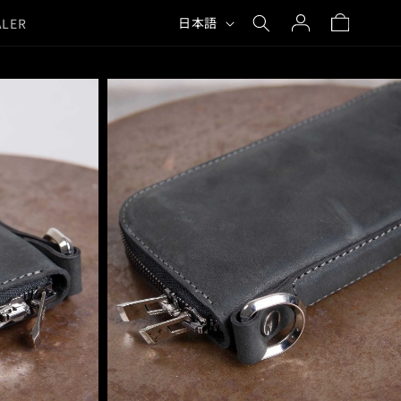
カ
言
Log
ー
日本語
ALER
語
in
ト