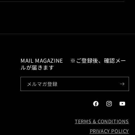
本来の風合いを生かすため、色止め剤を使用しており
い。
色移りすることがあります。
85cm CHEST : 100cm, WAIST : 85cm, HIP :90cm)
MAIL MAGAZINE ※ご登録後、確認メー
ルが届きます
メルマガ登録
Facebook
Instagram
YouTub
TERMS & CONDITIONS
PRIVACY POLICY