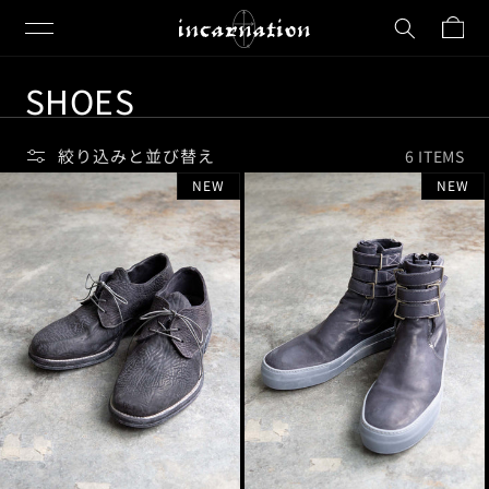
カ
コンテ
ンツに
ー
進む
ト
コ
SHOES
レ
ク
絞り込みと並び替え
6 ITEMS
シ
NEW
NEW
ョ
ン
: